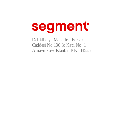
Deliklikaya Mahallesi Fersah
Caddesi No:136 İç Kapı No :1
Arnavutköy/ İstanbul P.K :34555