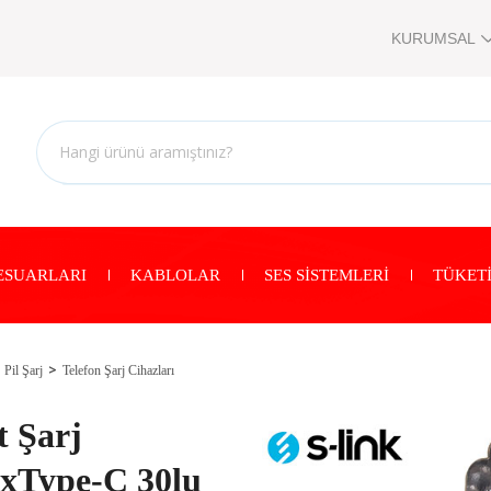
KURUMSAL
ESUARLARI
KABLOLAR
SES SİSTEMLERİ
TÜKETİ
Pil Şarj
Telefon Şarj Cihazları
 Şarj
6xType-C 30lu