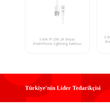
A Usb to
S-l
S-link IP-298 2A Beyaz
 Sarj
Ara
iPad/iPhone Lightning Kablosu
Türkiye'nin Lider Tedarikçisi