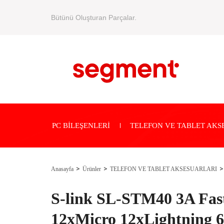
Bütünü Oluşturan Parçalar.
PC BİLEŞENLERİ
TELEFON VE TABLET AKS
Anasayfa
Ürünler
TELEFON VE TABLET AKSESUARLARI
S-link SL-STM40 3A Fast
12xMicro 12xLightning 