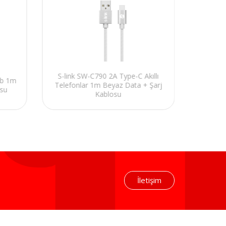
S-link SW-C790 2A Type-C Akıllı
sb 1m
Hytec
Telefonlar 1m Beyaz Data + Şarj
osu
Siy
Kablosu
İletişim