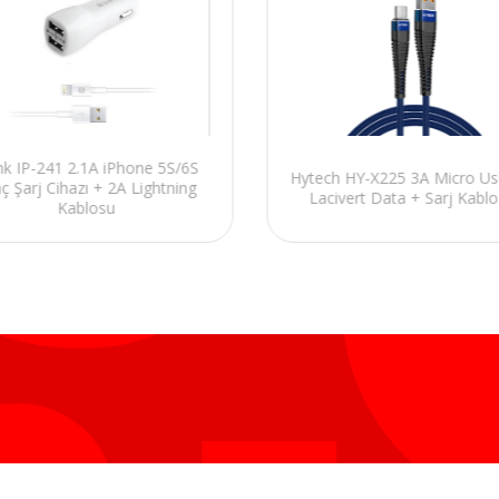
ink IP-241 2.1A iPhone 5S/6S
Hytech HY-X225 3A Micro U
ç Şarj Cihazı + 2A Lightning
Lacivert Data + Sarj Kabl
Kablosu