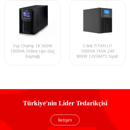
S-link TITAN U1
Fsp Champ 1K 900W
1000VA 1KVA-24V
1000VA Online Ups Güç
800W 12V7Ah*2 Siyah
Kaynağı
LCD Ekranlı ONLINE
Kesintisiz UPS Güç
Kaynağı
Türkiye'nin Lider Tedarikçisi
İletişim