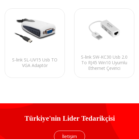
S-link SW-KC30 Usb 2.0
S-link SL-UV15 Usb TO
To RJ45 Win10 Uyumlu
VGA Adaptör
Ethernet Çevirici
Türkiye'nin Lider Tedarikçisi
İletişim