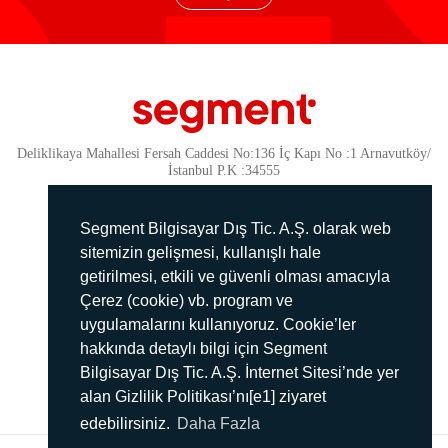
Deliklikaya Mahallesi Fersah Caddesi No:136 İç Kapı No :1 Arnavutköy/
İstanbul P.K :34555
Güvenlik
KVKK Politikamız
Segment Bilgisayar Dış Tic. A.Ş. olarak web
Gizlilik Politikamız
sitemizin gelişmesi, kullanışlı hale
getirilmesi, etkili ve güvenli olması amacıyla
Aydınlatma Metni
Çerez (cookie) vb. program ve
İmha Politikası
uygulamalarını kullanıyoruz. Cookie’ler
444 78 99
hakkında detaylı bilgi için Segment
Bilgisayar Dış Tic. A.Ş. İnternet Sitesi’nde yer
info@segment.com.tr
alan Gizlilik Politikası’nı[e1] ziyaret
edebilirsiniz.
Daha Fazla