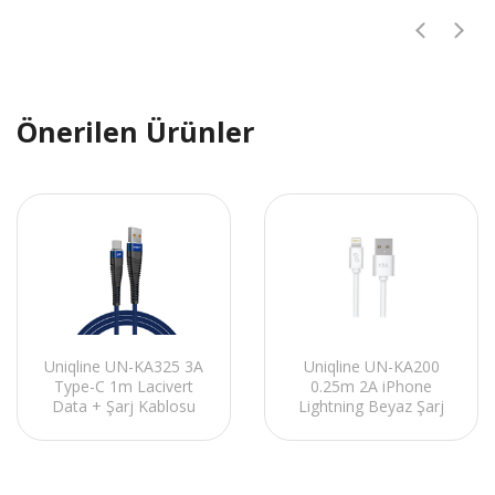
Önerilen Ürünler
Uniqline UN-KA200
Uniqline UN-KA325 3A
0.25m 2A iPhone
Type-C 1m Lacivert
Lightning Beyaz Şarj
Data + Şarj Kablosu
Kablosu