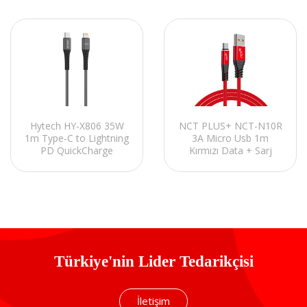
Hytech HY-X806 35W
NCT PLUS+ NCT-N10R
1m Type-C to Lightning
3A Micro Usb 1m
PD QuickCharge
Kırmızı Data + Sarj
Örgülü Koyu Gri Hızlı
Kablosu
Şarj Kablosu
Türkiye'nin Lider Tedarikçisi
İletişim