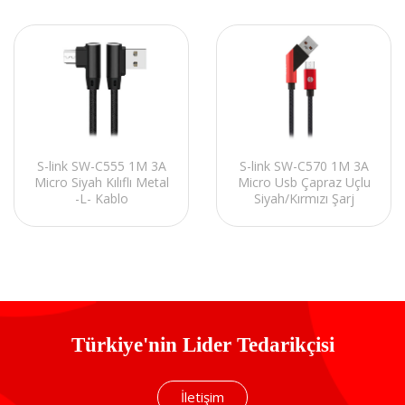
S-link SW-C570 1M 3A
S-link SW-C555 1M 3A
Micro Usb Çapraz Uçlu
Micro Siyah Kılıflı Metal
Siyah/Kırmızı Şarj
-L- Kablo
Kablosu
Türkiye'nin Lider Tedarikçisi
İletişim