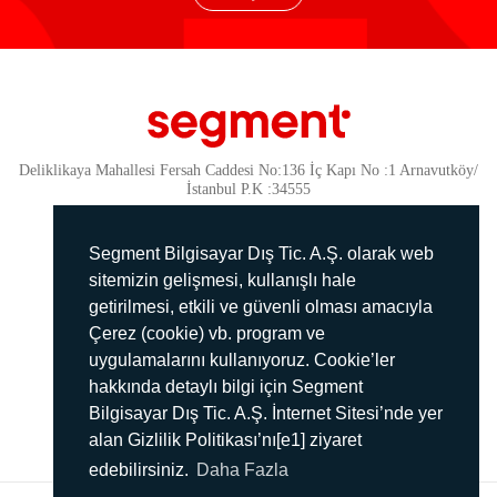
Deliklikaya Mahallesi Fersah Caddesi No:136 İç Kapı No :1 Arnavutköy/
İstanbul P.K :34555
Güvenlik
KVKK Politikamız
Segment Bilgisayar Dış Tic. A.Ş. olarak web
Gizlilik Politikamız
sitemizin gelişmesi, kullanışlı hale
getirilmesi, etkili ve güvenli olması amacıyla
Aydınlatma Metni
Çerez (cookie) vb. program ve
İmha Politikası
uygulamalarını kullanıyoruz. Cookie’ler
444 78 99
hakkında detaylı bilgi için Segment
Bilgisayar Dış Tic. A.Ş. İnternet Sitesi’nde yer
info@segment.com.tr
alan Gizlilik Politikası’nı[e1] ziyaret
edebilirsiniz.
Daha Fazla