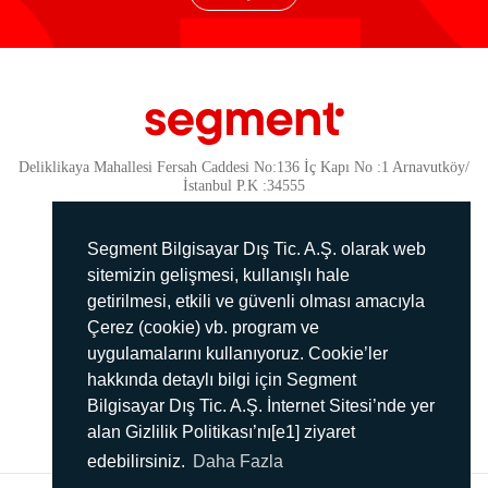
Deliklikaya Mahallesi Fersah Caddesi No:136 İç Kapı No :1 Arnavutköy/
İstanbul P.K :34555
Güvenlik
KVKK Politikamız
Segment Bilgisayar Dış Tic. A.Ş. olarak web
Gizlilik Politikamız
sitemizin gelişmesi, kullanışlı hale
getirilmesi, etkili ve güvenli olması amacıyla
Aydınlatma Metni
Çerez (cookie) vb. program ve
İmha Politikası
uygulamalarını kullanıyoruz. Cookie’ler
444 78 99
hakkında detaylı bilgi için Segment
Bilgisayar Dış Tic. A.Ş. İnternet Sitesi’nde yer
info@segment.com.tr
alan Gizlilik Politikası’nı[e1] ziyaret
edebilirsiniz.
Daha Fazla