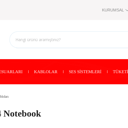
KURUMSAL
ESUARLARI
KABLOLAR
SES SİSTEMLERİ
TÜKETİ
loları
4 Notebook