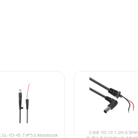
S-link YD-10 1.2m 0.5m
nk SL-YD-45 7.4*5.0 Notebook
(6.4*4.4) Notebook Adapt