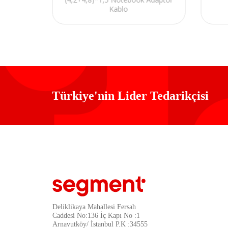
blo
Kablo
Türkiye'nin Lider Tedarikçisi
Deliklikaya Mahallesi Fersah
Caddesi No:136 İç Kapı No :1
Arnavutköy/ İstanbul P.K :34555