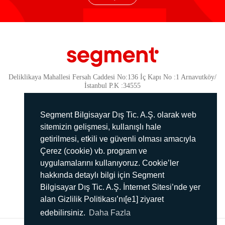
Deliklikaya Mahallesi Fersah Caddesi No:136 İç Kapı No :1 Arnavutköy/
İstanbul P.K :34555
Güvenlik
KVKK Politikamız
Segment Bilgisayar Dış Tic. A.Ş. olarak web
Gizlilik Politikamız
sitemizin gelişmesi, kullanışlı hale
getirilmesi, etkili ve güvenli olması amacıyla
Aydınlatma Metni
Çerez (cookie) vb. program ve
İmha Politikası
uygulamalarını kullanıyoruz. Cookie’ler
444 78 99
hakkında detaylı bilgi için Segment
Bilgisayar Dış Tic. A.Ş. İnternet Sitesi’nde yer
info@segment.com.tr
alan Gizlilik Politikası’nı[e1] ziyaret
edebilirsiniz.
Daha Fazla