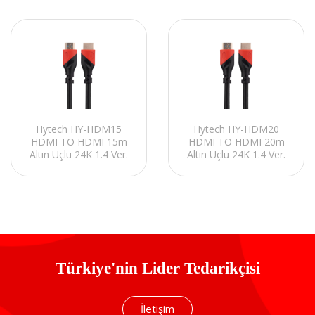
Hytech HY-HDM15
Hytech HY-HDM20
HDMI TO HDMI 15m
HDMI TO HDMI 20m
Altın Uçlu 24K 1.4 Ver.
Altın Uçlu 24K 1.4 Ver.
3D Kablosu
3D Kablosu
Türkiye'nin Lider Tedarikçisi
İletişim