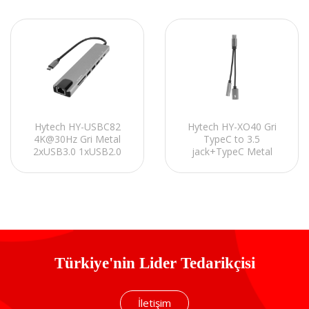
Hytech HY-USBC82
Hytech HY-XO40 Gri
4K@30Hz Gri Metal
TypeC to 3.5
2xUSB3.0 1xUSB2.0
jack+TypeC Metal
100Mbps PD, TypeC
Çevirici
Data, SD/TF Kart
Okuyucu Type C
Adaptör
Türkiye'nin Lider Tedarikçisi
İletişim