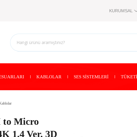
KURUMSAL
ESUARLARI
KABLOLAR
SES SİSTEMLERİ
TÜKETİ
ablolar
 to Micro
K 1.4 Ver. 3D