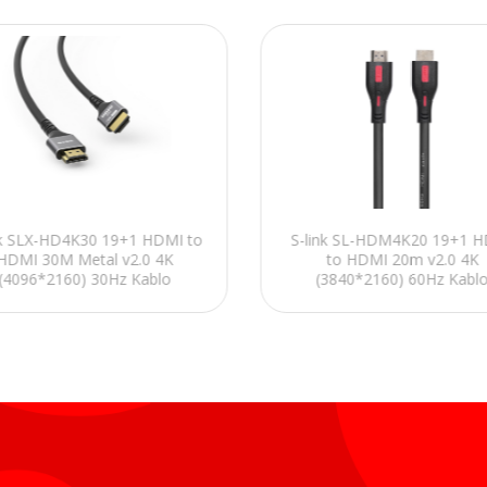
nk SLX-HD4K30 19+1 HDMI to
S-link SL-HDM4K20 19+1 
HDMI 30M Metal v2.0 4K
to HDMI 20m v2.0 4K
(4096*2160) 30Hz Kablo
(3840*2160) 60Hz Kabl