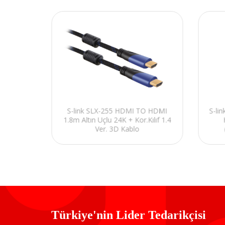
+1 HDMI
S-link SLX-255 HDMI TO HDMI
S-li
0*2160)
1.8m Altın Uçlu 24K + Kor.Kılıf 1.4
Ver. 3D Kablo
Türkiye'nin Lider Tedarikçisi