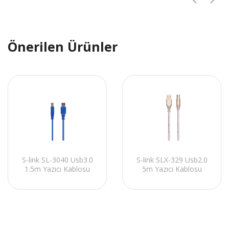
Önerilen Ürünler
S-link SL-3040 Usb3.0
S-link SLX-329 Usb2.0
1.5m Yazıcı Kablosu
5m Yazıcı Kablosu