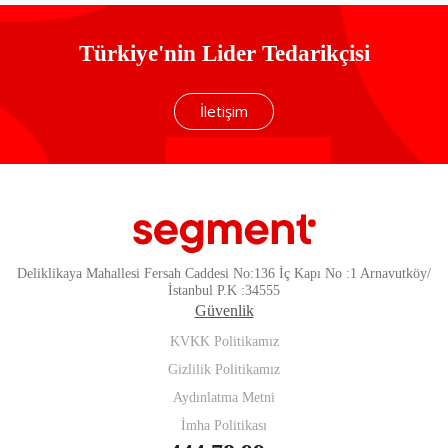
Türkiye'nin Lider Tedarikçisi
İletişim
Deliklikaya Mahallesi Fersah Caddesi No:136 İç Kapı No :1 Arnavutköy/
İstanbul P.K :34555
Güvenlik
KVKK Politikamız
Gizlilik Politikamız
Aydınlatma Metni
İmha Politikası