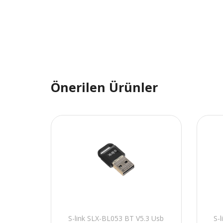
Önerilen Ürünler
S-link SLX-BL053 BT V5.3 Usb
S-