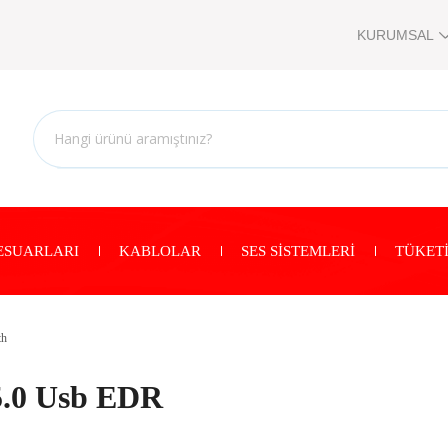
KURUMSAL
ESUARLARI
KABLOLAR
SES SİSTEMLERİ
TÜKETİ
th
5.0 Usb EDR