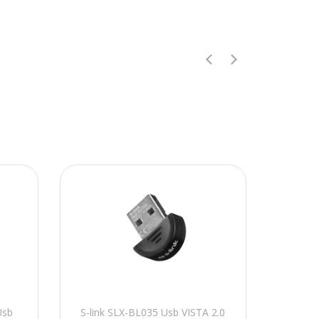
Usb
S-link SLX-BL035 Usb VISTA 2.0