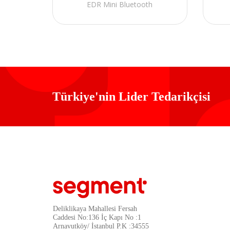
EDR Mini Bluetooth
Türkiye'nin Lider Tedarikçisi
Deliklikaya Mahallesi Fersah
Caddesi No:136 İç Kapı No :1
Arnavutköy/ İstanbul P.K :34555