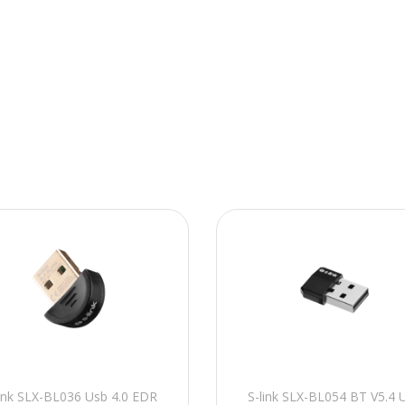
link SLX-BL036 Usb 4.0 EDR
S-link SLX-BL054 BT V5.4 