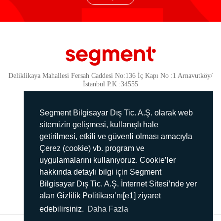
Deliklikaya Mahallesi Fersah Caddesi No:136 İç Kapı No :1 Arnavutköy/
İstanbul P.K :34555
Güvenlik
KVKK Politikamız
Segment Bilgisayar Dış Tic. A.Ş. olarak web
Gizlilik Politikamız
sitemizin gelişmesi, kullanışlı hale
getirilmesi, etkili ve güvenli olması amacıyla
Aydınlatma Metni
Çerez (cookie) vb. program ve
İmha Politikası
uygulamalarını kullanıyoruz. Cookie’ler
444 78 99
hakkında detaylı bilgi için Segment
Bilgisayar Dış Tic. A.Ş. İnternet Sitesi’nde yer
info@segment.com.tr
alan Gizlilik Politikası’nı[e1] ziyaret
edebilirsiniz.
Daha Fazla