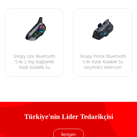
Snopy Lite Bluetooth
Snopy Prime Bluetooth
5.4v 2 Kişi Bağlantılı
5.4v Kask Kulaklık Su
Kask Kulaklık Su
Geçirmez Intercom
Geçirmez Intercom
Türkiye'nin Lider Tedarikçisi
İletişim