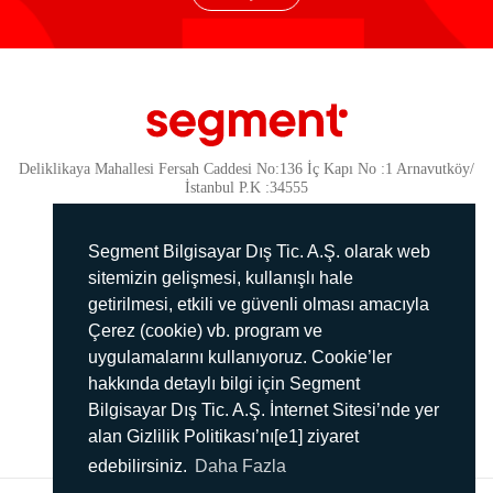
Deliklikaya Mahallesi Fersah Caddesi No:136 İç Kapı No :1 Arnavutköy/
İstanbul P.K :34555
Güvenlik
KVKK Politikamız
Segment Bilgisayar Dış Tic. A.Ş. olarak web
Gizlilik Politikamız
sitemizin gelişmesi, kullanışlı hale
getirilmesi, etkili ve güvenli olması amacıyla
Aydınlatma Metni
Çerez (cookie) vb. program ve
İmha Politikası
uygulamalarını kullanıyoruz. Cookie’ler
444 78 99
hakkında detaylı bilgi için Segment
Bilgisayar Dış Tic. A.Ş. İnternet Sitesi’nde yer
info@segment.com.tr
alan Gizlilik Politikası’nı[e1] ziyaret
edebilirsiniz.
Daha Fazla