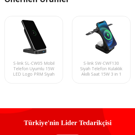
S-link SL-CW05 Mobil
S-link SW-CWF130
Telefon Uyumlu 15W
Siyah Telefon Kulaklık
LED Logo PRM Siyah
Akıllı Saat 15W 3 in 1
Kablosuz Şarj Cihazı
Magsafe Led Logo
Kablosuz Şarj Cihazı
Türkiye'nin Lider Tedarikçisi