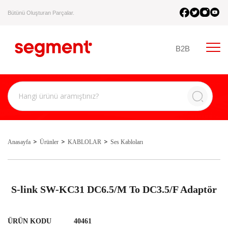
Bütünü Oluşturan Parçalar.
B2B
Anasayfa
Ürünler
KABLOLAR
Ses Kabloları
S-link SW-KC31 DC6.5/M To DC3.5/F Adaptör
ÜRÜN KODU
40461