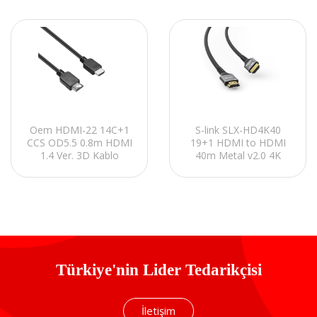
S-link SLX-HD4K40
Oem HDMI-22 14C+1
19+1 HDMI to HDMI
CCS OD5.5 0.8m HDMI
40m Metal v2.0 4K
1.4 Ver. 3D Kablo
(4096*2160) 30Hz
Kablo
Türkiye'nin Lider Tedarikçisi
İletişim