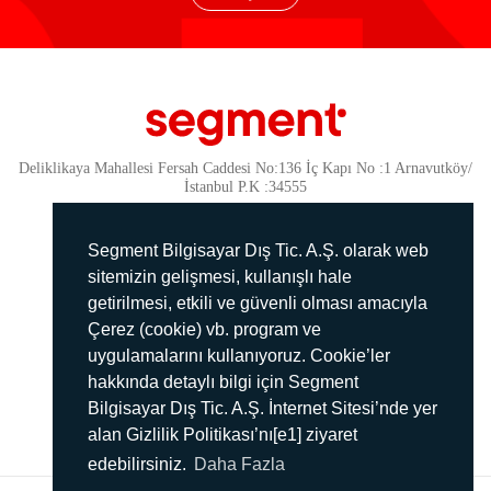
Deliklikaya Mahallesi Fersah Caddesi No:136 İç Kapı No :1 Arnavutköy/
İstanbul P.K :34555
Güvenlik
KVKK Politikamız
Segment Bilgisayar Dış Tic. A.Ş. olarak web
Gizlilik Politikamız
sitemizin gelişmesi, kullanışlı hale
getirilmesi, etkili ve güvenli olması amacıyla
Aydınlatma Metni
Çerez (cookie) vb. program ve
İmha Politikası
uygulamalarını kullanıyoruz. Cookie’ler
444 78 99
hakkında detaylı bilgi için Segment
Bilgisayar Dış Tic. A.Ş. İnternet Sitesi’nde yer
info@segment.com.tr
alan Gizlilik Politikası’nı[e1] ziyaret
edebilirsiniz.
Daha Fazla