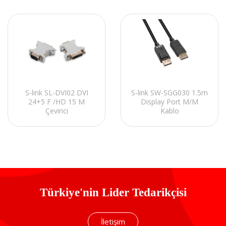
S-link SL-DVI02 DVI
S-link SW-SGG030 1.5m
24+5 F /HD 15 M
Display Port M/M
Çevirici
Kablo
Türkiye'nin Lider Tedarikçisi
İletişim