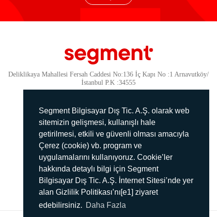
Deliklikaya Mahallesi Fersah Caddesi No:136 İç Kapı No :1 Arnavutköy/
İstanbul P.K :34555
Güvenlik
KVKK Politikamız
Segment Bilgisayar Dış Tic. A.Ş. olarak web
Gizlilik Politikamız
sitemizin gelişmesi, kullanışlı hale
getirilmesi, etkili ve güvenli olması amacıyla
Aydınlatma Metni
Çerez (cookie) vb. program ve
İmha Politikası
uygulamalarını kullanıyoruz. Cookie’ler
444 78 99
hakkında detaylı bilgi için Segment
Bilgisayar Dış Tic. A.Ş. İnternet Sitesi’nde yer
info@segment.com.tr
alan Gizlilik Politikası’nı[e1] ziyaret
edebilirsiniz.
Daha Fazla