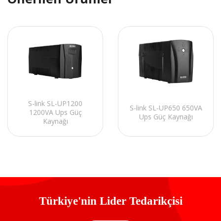
S-link SL-UP1200
S-link SL-UP650 650VA
1200VA Ups Güç
Ups Güç Kaynağı
Kaynağı
Türkiye'nin Lider Tedarikçisi