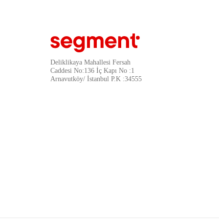
Deliklikaya Mahallesi Fersah
Caddesi No:136 İç Kapı No :1
Arnavutköy/ İstanbul P.K :34555