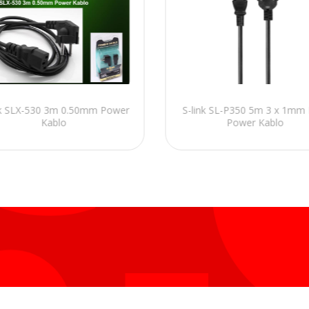
nk SLX-530 3m 0.50mm Power
S-link SL-P350 5m 3 x 1mm 
Kablo
Power Kablo