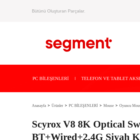
Bütünü Oluşturan Parçalar.
PC BİLEŞENLERİ
TELEFON VE TABLET AKS
Anasayfa
Ürünler
PC BİLEŞENLERİ
Mouse
Oyuncu Mou
Scyrox V8 8K Optical Sw
BT+Wired+2.4G Siyah K