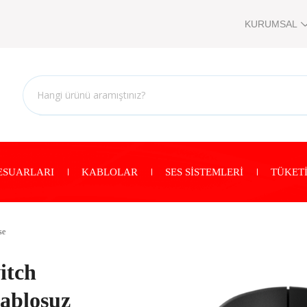
KURUMSAL
ESUARLARI
KABLOLAR
SES SİSTEMLERİ
TÜKETİ
se
itch
ablosuz