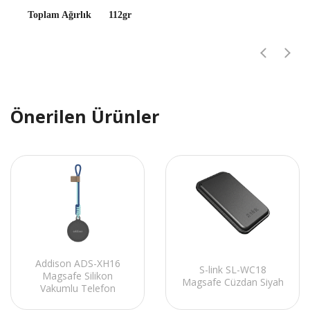
Toplam Ağırlık
112gr
Önerilen Ürünler
Addison ADS-XH16
S-link SL-WC18
Magsafe Silikon
Magsafe Cüzdan Siyah
Vakumlu Telefon
Tutucu Siyah