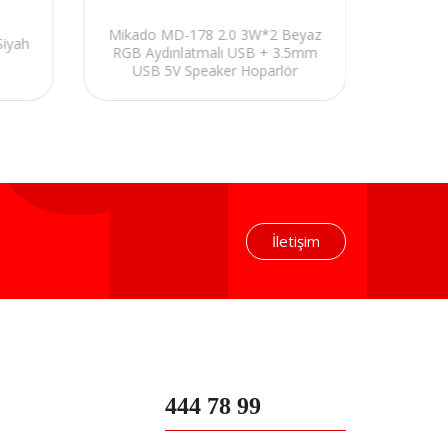
Mikado MD-178 2.0 3W*2 Beyaz
Rampag
Siyah
RGB Aydınlatmalı USB + 3.5mm
6 
USB 5V Speaker Hoparlör
Multim
İletişim
444 78 99