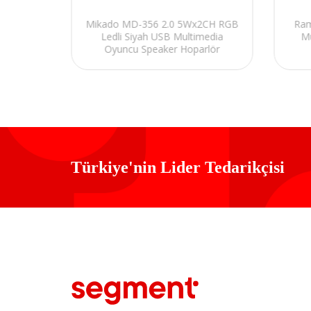
2.0
Mikado MD-356 2.0 5Wx2CH RGB
Ram
2 Siyah
Ledli Siyah USB Multimedia
M
parlör
Oyuncu Speaker Hoparlör
Türkiye'nin Lider Tedarikçisi