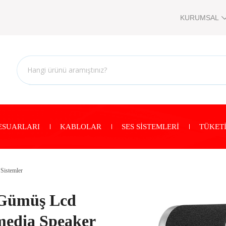
KURUMSAL
ESUARLARI
KABLOLAR
SES SİSTEMLERİ
TÜKETİ
 Sistemler
/Gümüş Lcd
media Speaker