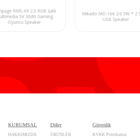
page RMS-X9 2.0 RGB Işıklı
Mikado MD-166 2.0 5W * 2 
ultimedia 5V 30dB Gaming
USB Speaker
Oyuncu Speaker
KURUMSAL
Diğer
Güvenlik
HAKKIMIZDA
ÜRÜNLER
KVKK Politikamız