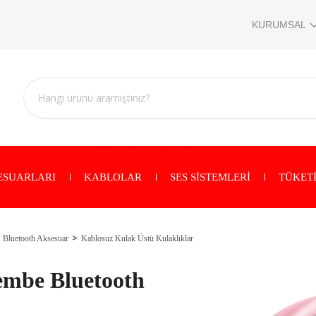
KURUMSAL
ESUARLARI
KABLOLAR
SES SİSTEMLERİ
TÜKETİ
Bluetooth Aksesuar
Kablosuz Kulak Üstü Kulaklıklar
embe Bluetooth