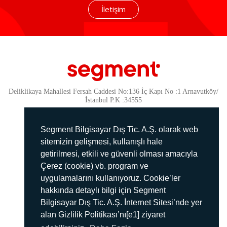
İletişim
Deliklikaya Mahallesi Fersah Caddesi No:136 İç Kapı No :1 Arnavutköy/
İstanbul P.K :34555
Güvenlik
KVKK Politikamız
Segment Bilgisayar Dış Tic. A.Ş. olarak web
Gizlilik Politikamız
sitemizin gelişmesi, kullanışlı hale
getirilmesi, etkili ve güvenli olması amacıyla
Aydınlatma Metni
Çerez (cookie) vb. program ve
İmha Politikası
uygulamalarını kullanıyoruz. Cookie’ler
444 78 99
hakkında detaylı bilgi için Segment
Bilgisayar Dış Tic. A.Ş. İnternet Sitesi’nde yer
info@segment.com.tr
alan Gizlilik Politikası’nı[e1] ziyaret