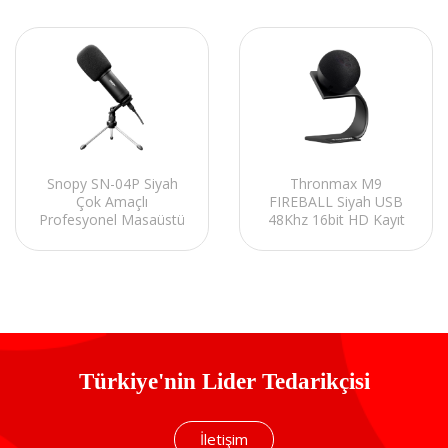
Snopy SN-04P Siyah
Thronmax M9
Çok Amaçlı
FIREBALL Siyah USB
Profesyonel Masaüstü
48Khz 16bit HD Kayıt
Mikrofon Kiti
Metal Stand Mikrofon
Türkiye'nin Lider Tedarikçisi
İletişim