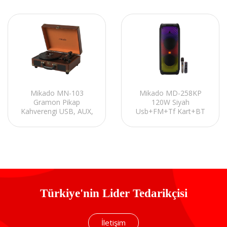
Mikado MN-103
Mikado MD-258KP
Gramon Pikap
120W Siyah
Kahverengi USB, AUX,
Usb+FM+Tf Kart+BT
Bluetooth Destekli Plak
Destekli Kablosuz
Çalar
Mikrofonlu
Öğretmen/Toplantı
Anfisi
Türkiye'nin Lider Tedarikçisi
İletişim