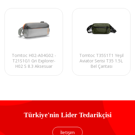
Tomtoc H02-A04G02 -
Tomtoc T35S1T1 Yeşil
T21S1G1 Gri Explorer-
Aviator Serisi T35 1.5L
H02 S 8.3 Aksesuar
Bel Çantası
Omuz Çantası
Türkiye'nin Lider Tedarikçisi
İletişim