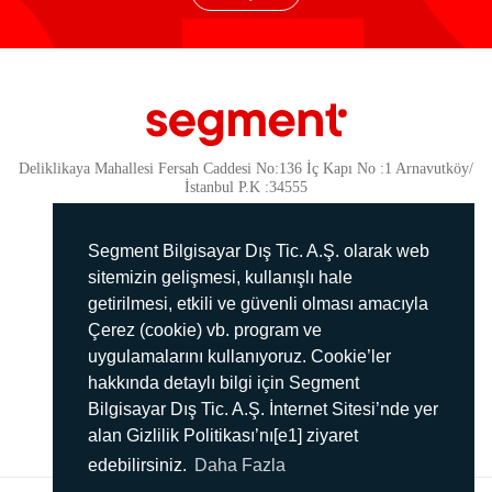
Deliklikaya Mahallesi Fersah Caddesi No:136 İç Kapı No :1 Arnavutköy/
İstanbul P.K :34555
Güvenlik
KVKK Politikamız
Segment Bilgisayar Dış Tic. A.Ş. olarak web
Gizlilik Politikamız
sitemizin gelişmesi, kullanışlı hale
getirilmesi, etkili ve güvenli olması amacıyla
Aydınlatma Metni
Çerez (cookie) vb. program ve
İmha Politikası
uygulamalarını kullanıyoruz. Cookie’ler
444 78 99
hakkında detaylı bilgi için Segment
Bilgisayar Dış Tic. A.Ş. İnternet Sitesi’nde yer
info@segment.com.tr
alan Gizlilik Politikası’nı[e1] ziyaret
edebilirsiniz.
Daha Fazla