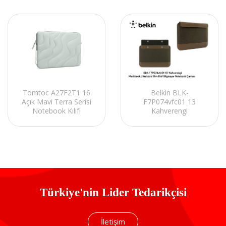
Belkin BLK-
Tomtoc A27F2T1 16
F7P074vfc01 13
Açık Mavi Terra Serisi
Kahverengi
Notebook Kılıfı
Mackbook,Ultrabook
Slim Kılıf Bilgisayar
Notebook Çantası
Türkiye'nin Lider Tedarikçisi
İletişim