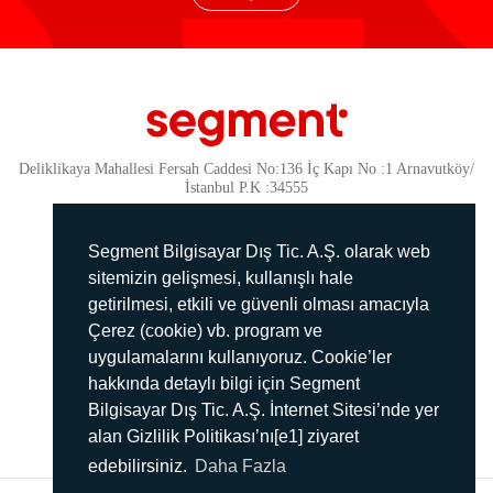
Deliklikaya Mahallesi Fersah Caddesi No:136 İç Kapı No :1 Arnavutköy/
İstanbul P.K :34555
Güvenlik
KVKK Politikamız
Segment Bilgisayar Dış Tic. A.Ş. olarak web
Gizlilik Politikamız
sitemizin gelişmesi, kullanışlı hale
getirilmesi, etkili ve güvenli olması amacıyla
Aydınlatma Metni
Çerez (cookie) vb. program ve
İmha Politikası
uygulamalarını kullanıyoruz. Cookie’ler
444 78 99
hakkında detaylı bilgi için Segment
Bilgisayar Dış Tic. A.Ş. İnternet Sitesi’nde yer
info@segment.com.tr
alan Gizlilik Politikası’nı[e1] ziyaret
edebilirsiniz.
Daha Fazla