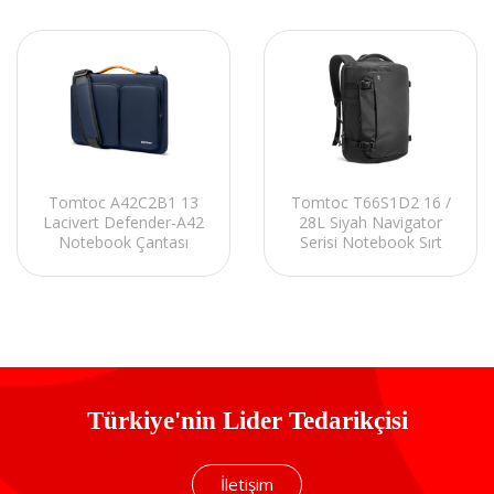
Tomtoc T66S1D2 16 /
Tomtoc A42C2B1 13
28L Siyah Navigator
Lacivert Defender-A42
Serisi Notebook Sırt
Notebook Çantası
Çantası
Türkiye'nin Lider Tedarikçisi
İletişim