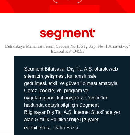
Deliklikaya Mahallesi Fersah Caddesi No:136 İç Kapı No :1 Arnavutköy/
İstanbul P.K :34555
Güvenlik
KVKK Politikamız
Segment Bilgisayar Dış Tic. A.Ş. olarak web
Gizlilik Politikamız
sitemizin gelişmesi, kullanışlı hale
getirilmesi, etkili ve güvenli olması amacıyla
Aydınlatma Metni
Çerez (cookie) vb. program ve
İmha Politikası
uygulamalarını kullanıyoruz. Cookie’ler
444 78 99
hakkında detaylı bilgi için Segment
Bilgisayar Dış Tic. A.Ş. İnternet Sitesi’nde yer
info@segment.com.tr
alan Gizlilik Politikası’nı[e1] ziyaret
edebilirsiniz.
Daha Fazla