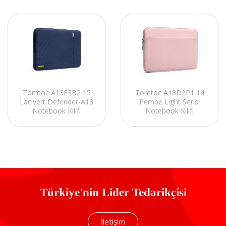
Tomtoc A13E3B2 15
Tomtoc A18D2P1 14
Lacivert Defender-A13
Pembe Light Serisi
Notebook Kılıfı
Notebook Kılıfı
Türkiye'nin Lider Tedarikçisi
İletişim