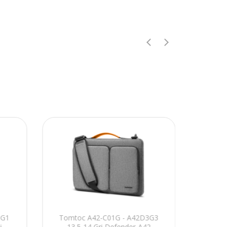
1G1
Tomtoc A42-C01G - A42D3G3
Tom
i
13.5-14 Gri Defender-A42
Kahvere