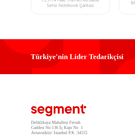
Bi
sı
Serisi Notebook Çantası
Türkiye'nin Lider Tedarikçisi
Deliklikaya Mahallesi Fersah
Caddesi No:136 İç Kapı No :1
Arnavutköy/ İstanbul P.K :34555