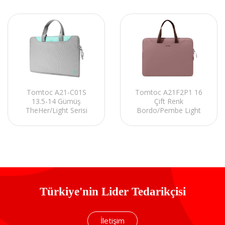
Tomtoc A21-C01S
Tomtoc A21F2P1 16
13.5-14 Gümüş
Çift Renk
TheHer/Light Serisi
Bordo/Pembe Light
Notebook Çantası
Serisi Notebook El
Çantası
Türkiye'nin Lider Tedarikçisi
İletişim