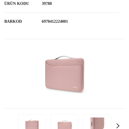
ÜRÜN KODU
39788
BARKOD
6970412224001