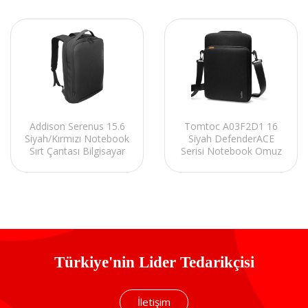
Tomtoc A03F2D1 16
Addison Serenus 15.6
Siyah DefenderACE
Siyah/Kırmızı Notebook
Serisi Notebook Omuz
Sırt Çantası Bilgisayar
Çantası
Türkiye'nin Lider Tedarikçisi
İletişim