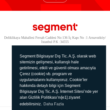
Deliklikaya Mahallesi Fersah Caddesi No:136 İç Kapı No :1 Arnavutköy/
İstanbul P.K :34555
Güvenlik
KVKK Politikamız
Segment Bilgisayar Dış Tic. A.Ş. olarak web
Gizlilik Politikamız
sitemizin gelişmesi, kullanışlı hale
getirilmesi, etkili ve güvenli olması amacıyla
Aydınlatma Metni
Çerez (cookie) vb. program ve
İmha Politikası
uygulamalarını kullanıyoruz. Cookie’ler
444 78 99
hakkında detaylı bilgi için Segment
Bilgisayar Dış Tic. A.Ş. İnternet Sitesi’nde yer
info@segment.com.tr
alan Gizlilik Politikası’nı[e1] ziyaret
edebilirsiniz.
Daha Fazla