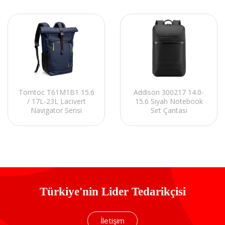
Tomtoc T61M1B1 15.6
Addison 300217 14.0-
/ 17L-23L Lacivert
15.6 Siyah Notebook
Navigator Serisi
Sırt Çantası
Notebook Sırt Çantası
Türkiye'nin Lider Tedarikçisi
İletişim