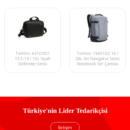
Tomtoc A31D3D1
Tomtoc T66S1G2 16 /
13.5-14 / 10L Siyah
28L Gri Navigator Serisi
Defender Serisi
Notebook Sırt Çantası
Notebook El Çantası
Türkiye'nin Lider Tedarikçisi
İletişim