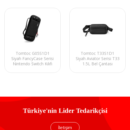
Tomtoc G05S1D1
Tomtoc T33S1D1
Siyah FancyCase Serisi
Siyah Aviator Serisi T33
Nintendo Switch Kılıfı
1.5L Bel Çantası
Türkiye'nin Lider Tedarikçisi
İletişim