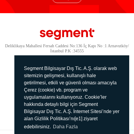
Deliklikaya Mahallesi Fersah Caddesi No:136 İç Kapı No :1 Arnavutköy/
İstanbul P.K :34555
Güvenlik
KVKK Politikamız
Segment Bilgisayar Dış Tic. A.Ş. olarak web
Gizlilik Politikamız
sitemizin gelişmesi, kullanışlı hale
getirilmesi, etkili ve güvenli olması amacıyla
Aydınlatma Metni
Çerez (cookie) vb. program ve
İmha Politikası
uygulamalarını kullanıyoruz. Cookie’ler
444 78 99
hakkında detaylı bilgi için Segment
Bilgisayar Dış Tic. A.Ş. İnternet Sitesi’nde yer
info@segment.com.tr
alan Gizlilik Politikası’nı[e1] ziyaret
edebilirsiniz.
Daha Fazla