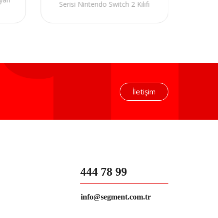
Serisi Nintendo Switch 2 Kılıfı
Seri
İletişim
444 78 99
info@segment.com.tr