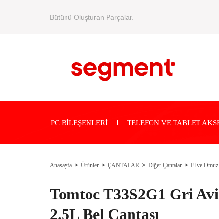
Bütünü Oluşturan Parçalar.
PC BİLEŞENLERİ
TELEFON VE TABLET AKS
Anasayfa
Ürünler
ÇANTALAR
Diğer Çantalar
El ve Omuz 
Tomtoc T33S2G1 Gri Avia
2.5L Bel Çantası