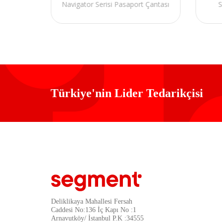
Navigator Serisi Pasaport Çantası
S
Türkiye'nin Lider Tedarikçisi
Deliklikaya Mahallesi Fersah
Caddesi No:136 İç Kapı No :1
Arnavutköy/ İstanbul P.K :34555