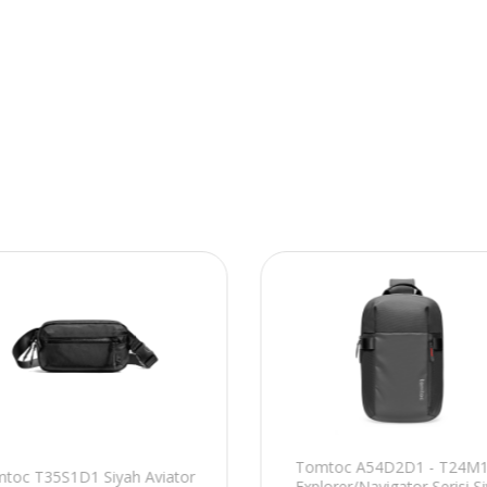
Tomtoc A54D2D1 - T24M
toc T35S1D1 Siyah Aviator
Explorer/Navigator Serisi S