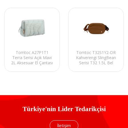
Tomtoc T32S1Y2-DR
Tomtoc A27P1T1
Kahverengi SlingBean
Terra Serisi Açık Mavi
Serisi T32 1.5L Bel
2L Aksesuar El Çantası
Çantası
Türkiye'nin Lider Tedarikçisi
İletişim