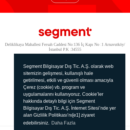
Deliklikaya Mahallesi Fersah Caddesi No:136 İç Kapı No :1 Arnavutköy/
İstanbul P.K :34555
Güvenlik
KVKK Politikamız
Segment Bilgisayar Dış Tic. A.Ş. olarak web
Gizlilik Politikamız
sitemizin gelişmesi, kullanışlı hale
getirilmesi, etkili ve güvenli olması amacıyla
Aydınlatma Metni
Çerez (cookie) vb. program ve
İmha Politikası
uygulamalarını kullanıyoruz. Cookie’ler
444 78 99
hakkında detaylı bilgi için Segment
Bilgisayar Dış Tic. A.Ş. İnternet Sitesi’nde yer
info@segment.com.tr
alan Gizlilik Politikası’nı[e1] ziyaret
edebilirsiniz.
Daha Fazla