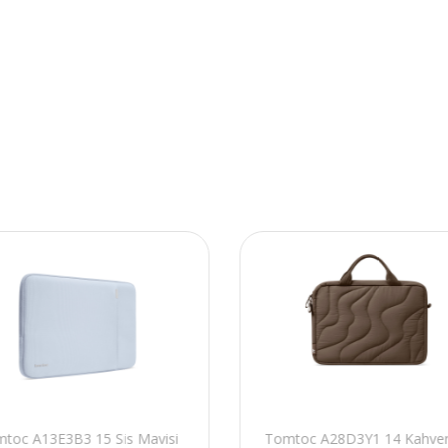
toc A13E3B3 15 Sis Mavisi
Tomtoc A28D3Y1 14 Kahver