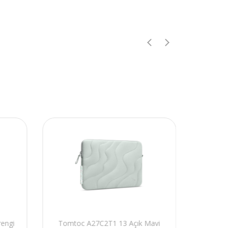
engi
Tomtoc A27C2T1 13 Açık Mavi
Tomto