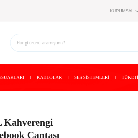
KURUMSAL
ESUARLARI
KABLOLAR
SES SİSTEMLERİ
TÜKETİ
L Kahverengi
tebook Çantası