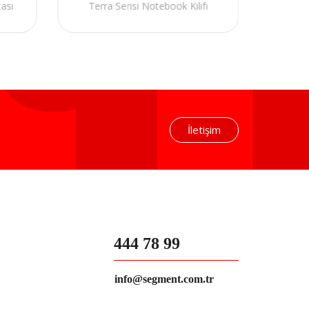
ası
Terra Serisi Notebook Kılıfı
Defen
İletişim
444 78 99
info@segment.com.tr