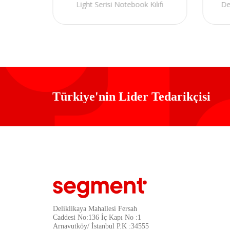
Light Serisi Notebook Kılıfı
De
Türkiye'nin Lider Tedarikçisi
Deliklikaya Mahallesi Fersah
Caddesi No:136 İç Kapı No :1
Arnavutköy/ İstanbul P.K :34555