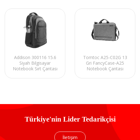
Addison 300116 15.6
Tomtoc A25-C02G 13
Siyah Bilgisayar
Gri FancyCase-A25
Notebook Sırt Çantası
Notebook Çantası
Türkiye'nin Lider Tedarikçisi
İletişim