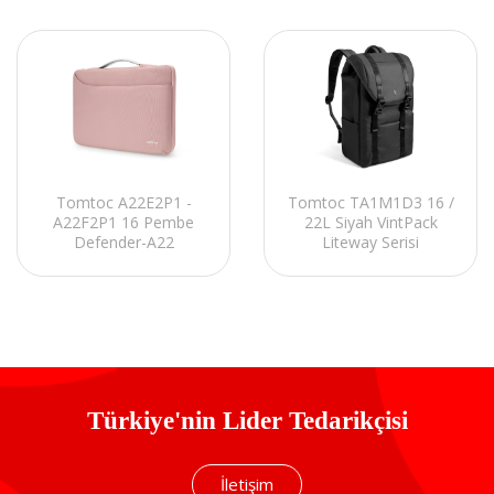
Tomtoc A22E2P1 -
Tomtoc TA1M1D3 16 /
A22F2P1 16 Pembe
22L Siyah VintPack
Defender-A22
Liteway Serisi
Notebook El Çantası
Notebook Sırt Çantası
Türkiye'nin Lider Tedarikçisi
İletişim