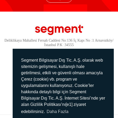
Deliklikaya Mahallesi Fersah Caddesi No:136 İç Kapı No :1 Arnavutköy/
İstanbul P.K :34555
Güvenlik
KVKK Politikamız
Segment Bilgisayar Dış Tic. A.Ş. olarak web
Gizlilik Politikamız
sitemizin gelişmesi, kullanışlı hale
getirilmesi, etkili ve güvenli olması amacıyla
Aydınlatma Metni
Çerez (cookie) vb. program ve
İmha Politikası
uygulamalarını kullanıyoruz. Cookie’ler
444 78 99
hakkında detaylı bilgi için Segment
Bilgisayar Dış Tic. A.Ş. İnternet Sitesi’nde yer
info@segment.com.tr
alan Gizlilik Politikası’nı[e1] ziyaret
edebilirsiniz.
Daha Fazla