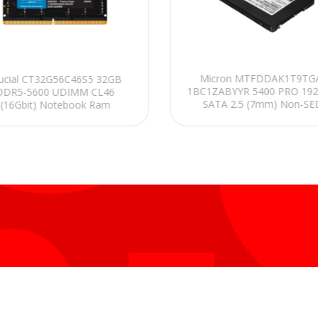
Micron MTFDDAK1T9TG
ucial CT32G56C46S5 32GB
1BC1ZABYYR 5400 PRO 19
DDR5-5600 UDIMM CL46
SATA 2.5 (7mm) Non-SE
(16Gbit) Notebook Ram
Enterprise SSD