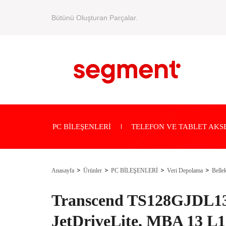
Bütünü Oluşturan Parçalar.
PC BİLEŞENLERİ
TELEFON VE TABLET AKS
Anasayfa
Ürünler
PC BİLEŞENLERİ
Veri Depolama
Bellek
Transcend TS128GJDL1
JetDriveLite, MBA 13 L