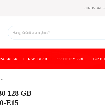
KURUMSAL
ESUARLARI
KABLOLAR
SES SİSTEMLERİ
TÜKETİ
ler
30 128 GB
10-E15