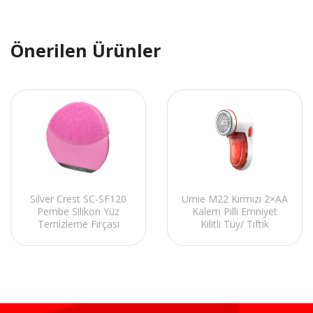
Önerilen Ürünler
Silver Crest SC-SF120
Umie M22 Kırmızı 2×AA
Pembe Silikon Yüz
Kalem Pilli Emniyet
Temizleme Fırçası
Kilitli Tüy/ Tiftik
Sonik Titreşim Masaj
Temizleyici
Aleti