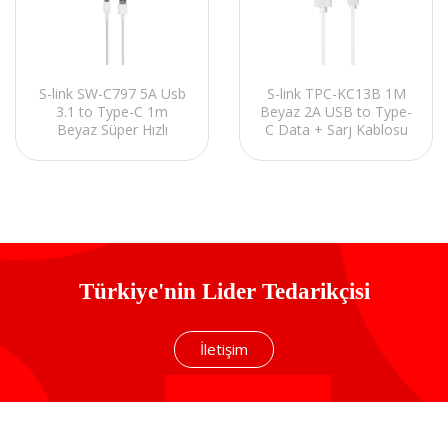
S-link SW-C797 5A Usb
S-link TPC-KC13B 1M
3.1 to Type-C 1m
Beyaz 2A USB to Type-
Beyaz Süper Hızlı
C Data + Sarj Kablosu
Data+Şarj Kablosu
Türkiye'nin Lider Tedarikçisi
İletişim