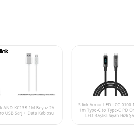
S-link Armor LED LCC-0100
ink AND-KC13B 1M Beyaz 2A
1m Type-C to Type-C PD Ör
ro USB Sarj + Data Kablosu
LED Başlıklı Siyah Hızlı Şa
Kablosu