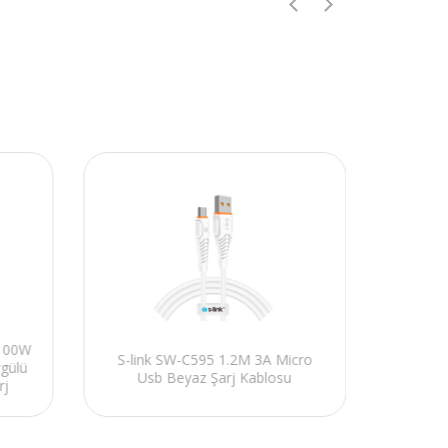
 100W
S-link SW-C595 1.2M 3A Micro
S-link
gülü
Usb Beyaz Şarj Kablosu
Bey
rj