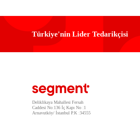
Türkiye'nin Lider Tedarikçisi
Deliklikaya Mahallesi Fersah
Caddesi No:136 İç Kapı No :1
Arnavutköy/ İstanbul P.K :34555