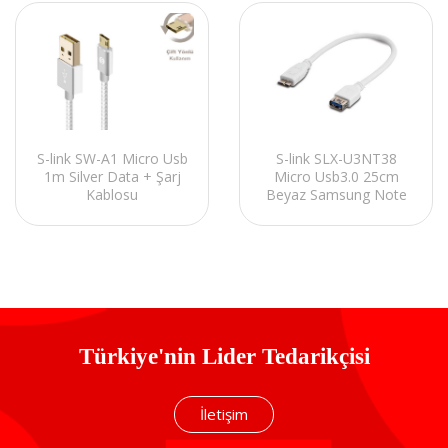
S-link SLX-U3NT38
S-link SW-A1 Micro Usb
Micro Usb3.0 25cm
1m Silver Data + Şarj
Beyaz Samsung Note
Kablosu
için OTG Kablosu
Türkiye'nin Lider Tedarikçisi
İletişim