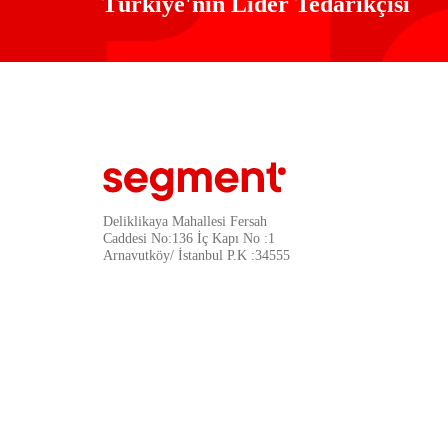
Türkiye'nin Lider Tedarikçisi
Deliklikaya Mahallesi Fersah
Caddesi No:136 İç Kapı No :1
Arnavutköy/ İstanbul P.K :34555