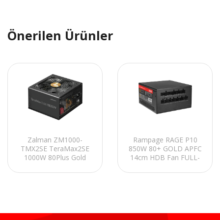
Önerilen Ürünler
Zalman ZM1000-
Rampage RAGE P10
TMX2SE TeraMax2SE
850W 80+ GOLD APFC
1000W 80Plus Gold
14cm HDB Fan FULL-
ATX3.1 + PCI5.1 Siyah
MODULER
Full-Modular Power
ATX3.0+PCIe5.0 Siyah
Supply
Gaming Power Supply